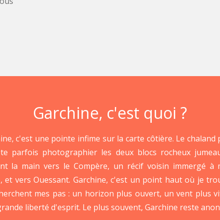
vous
Garchine, c'est quoi ?
ine, c'est une pointe infime sur la carte côtière. Le chaland 
ête parfois photographier les deux blocs rocheux jumea
nt la main vers le Compère, un récif voisin immergé à
, et vers Ouessant. Garchine, c'est un point haut où je tro
herchent mes pas : un horizon plus ouvert, un vent plus vi
grande liberté d'esprit. Le plus souvent, Garchine reste ano