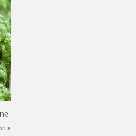
gne
it le