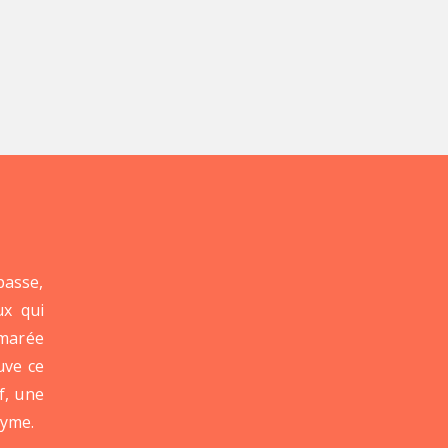
passe,
ux qui
 marée
uve ce
f, une
nyme.