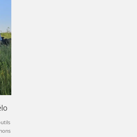
élo
utils
nnons