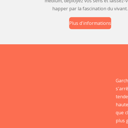
médium, déployez vos sens et laissez-
happer par la fascination du vivant.
Plus d'informations
Garch
s'arr
tende
haute
que c
plus 