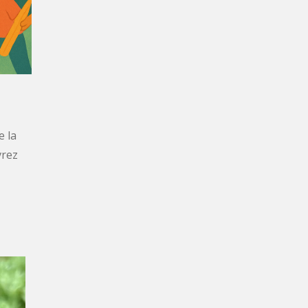
e la
vrez